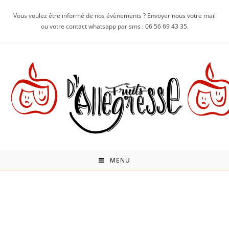
Vous voulez être informé de nos évènements ? Envoyer nous votre mail
ou votre contact whatsapp par sms : 06 56 69 43 35.
MENU