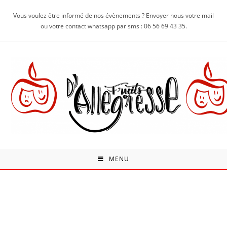
Vous voulez être informé de nos évènements ? Envoyer nous votre mail
ou votre contact whatsapp par sms : 06 56 69 43 35.
MENU