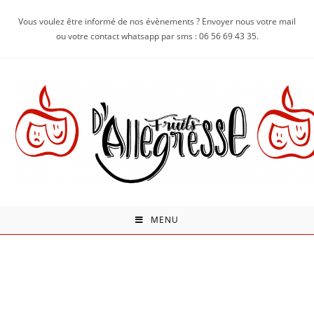
Vous voulez être informé de nos évènements ? Envoyer nous votre mail
ou votre contact whatsapp par sms : 06 56 69 43 35.
MENU