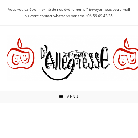
Vous voulez être informé de nos évènements ? Envoyer nous votre mail
ou votre contact whatsapp par sms : 06 56 69 43 35.
MENU